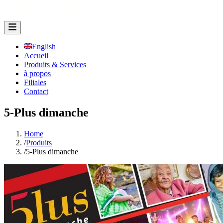
English
Accueil
Produits & Services
à propos
Filiales
Contact
5-Plus dimanche
Home
/
Produits
/
5-Plus dimanche